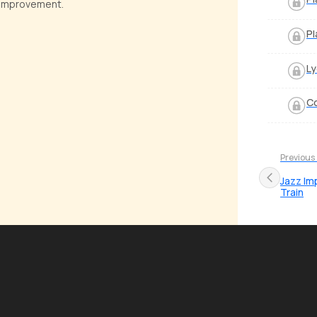
y improvement.
Pl
Ly
Co
Previous
Jazz Im
Train