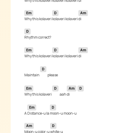
Why this kolaveri 
kolaveri kolaveri 
di 
Em
D
Am
Why this kolaveri 
kolaveri kolaveri 
D
Em
D
Am
Why this kolaveri 
kolaveri kolaveri 
D
Maintain 
Em
D
Am
D
Why this kolaveri 
aah 
di  
Em
D
A 
Distance-u la 
Am
D
Moon-u color-u 