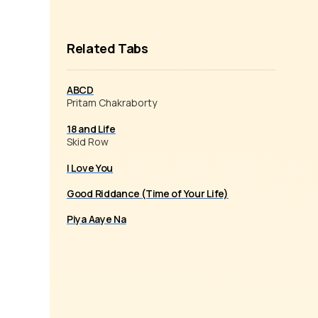
Related Tabs
ABCD
Pritam Chakraborty
18 and Life
Skid Row
I Love You
Good Riddance (Time of Your Life)
Piya Aaye Na