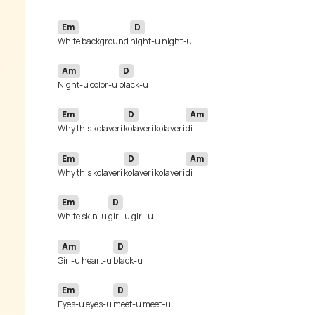
Em
D
White background 
Am
D
Night-u color-u 
Em
D
Am
Why this kolaveri 
kolaveri kolaveri 
Em
D
Am
Why this kolaveri 
kolaveri kolaveri 
Em
D
White skin-u 
Am
D
Girl-u heart-u 
Em
D
Eyes-u eyes-u 