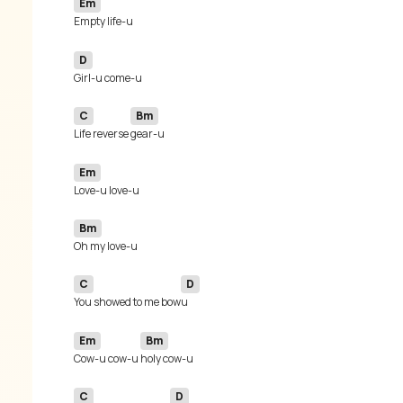
Em
D
C
Bm
Life reverse 
Em
Bm
C
D
You showed to me bow
Em
Bm
Cow-u cow-u 
C
D