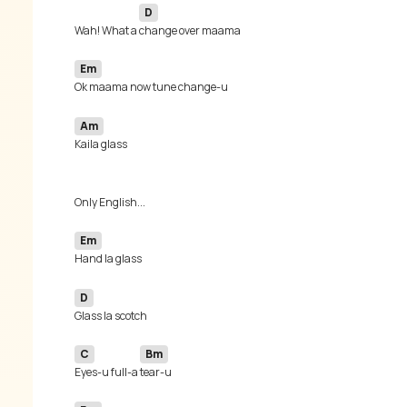
D
Wah! What a 
Em
Am
Em
D
C
Bm
Eyes-u full-a 