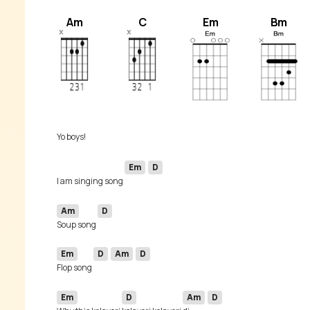
Am
C
Em
Bm
Em
D
I am singing song 
Am
D
Soup song 
Em
D
Am
D
Flop song 
Em
D
Am
D