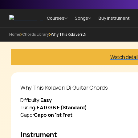
Courses
Songs
Buy Instrument
Home
Chords Library
Why This Kolaveri Di
Watch detai
Why This Kolaveri Di
Guitar Chords
Difficulty:
Easy
Tuning:
E A D G B E (Standard)
Capo:
Capo on 1st Fret
Instrument